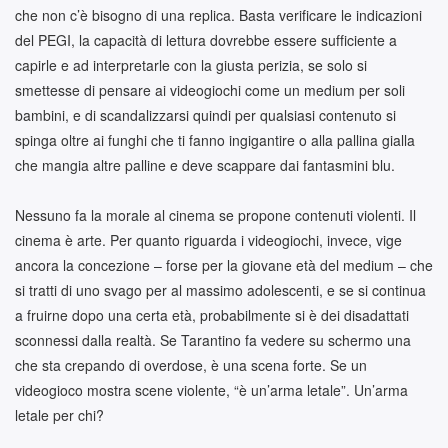
che non c’è bisogno di una replica. Basta verificare le indicazioni
del PEGI, la capacità di lettura dovrebbe essere sufficiente a
capirle e ad interpretarle con la giusta perizia, se solo si
smettesse di pensare ai videogiochi come un medium per soli
bambini, e di scandalizzarsi quindi per qualsiasi contenuto si
spinga oltre ai funghi che ti fanno ingigantire o alla pallina gialla
che mangia altre palline e deve scappare dai fantasmini blu.
Nessuno fa la morale al cinema se propone contenuti violenti. Il
cinema è arte. Per quanto riguarda i videogiochi, invece, vige
ancora la concezione – forse per la giovane età del medium – che
si tratti di uno svago per al massimo adolescenti, e se si continua
a fruirne dopo una certa età, probabilmente si è dei disadattati
sconnessi dalla realtà. Se Tarantino fa vedere su schermo una
che sta crepando di overdose, è una scena forte. Se un
videogioco mostra scene violente, “è un’arma letale”. Un’arma
letale per chi?