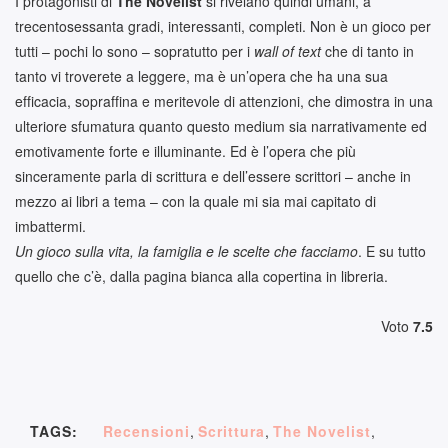
I protagonisti di
The Novelist
si rivelano quindi umani, a
trecentosessanta gradi, interessanti, completi. Non è un gioco per
tutti – pochi lo sono – sopratutto per i
wall of text
che di tanto in
tanto vi troverete a leggere, ma è un’opera che ha una sua
efficacia, sopraffina e meritevole di attenzioni, che dimostra in una
ulteriore sfumatura quanto questo medium sia narrativamente ed
emotivamente forte e illuminante. Ed è l’opera che più
sinceramente parla di scrittura e dell’essere scrittori – anche in
mezzo ai libri a tema – con la quale mi sia mai capitato di
imbattermi.
Un gioco sulla vita, la famiglia e le scelte che facciamo
. E su tutto
quello che c’è, dalla pagina bianca alla copertina in libreria.
Voto
7.5
TAGS:
Recensioni
,
Scrittura
,
The Novelist
,