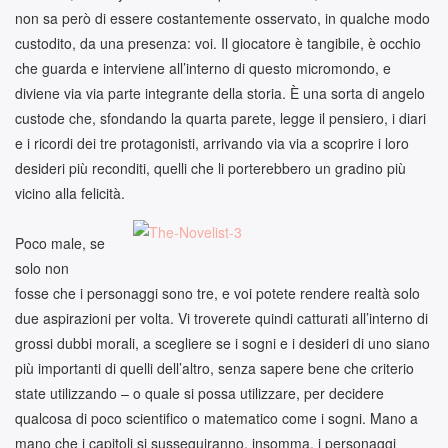
non sa però di essere costantemente osservato, in qualche modo
custodito, da una presenza: voi. Il giocatore è tangibile, è occhio
che guarda e interviene all’interno di questo micromondo, e
diviene via via parte integrante della storia. È una sorta di angelo
custode che, sfondando la quarta parete, legge il pensiero, i diari
e i ricordi dei tre protagonisti, arrivando via via a scoprire i loro
desideri più reconditi, quelli che li porterebbero un gradino più
vicino alla felicità.
Poco male, se
solo non
fosse che i personaggi sono tre, e voi potete rendere realtà solo
due aspirazioni per volta. Vi troverete quindi catturati all’interno di
grossi dubbi morali, a scegliere se i sogni e i desideri di uno siano
più importanti di quelli dell’altro, senza sapere bene che criterio
state utilizzando – o quale si possa utilizzare, per decidere
qualcosa di poco scientifico o matematico come i sogni. Mano a
mano che i capitoli si susseguiranno, insomma, i personaggi