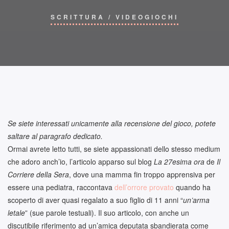
SCRITTURA
/
VIDEOGIOCHI
Se siete interessati unicamente alla recensione del gioco, potete
saltare al paragrafo dedicato.
Ormai avrete letto tutti, se siete appassionati dello stesso medium
che adoro anch’io, l’articolo apparso sul blog
La 27esima ora
de
Il
Corriere della Sera
, dove una mamma fin troppo apprensiva per
essere una pediatra, raccontava
dell’orrore provato
quando ha
scoperto di aver quasi regalato a suo figlio di 11 anni “
un’arma
letale
” (sue parole testuali). Il suo articolo, con anche un
discutibile riferimento ad un’amica deputata sbandierata come