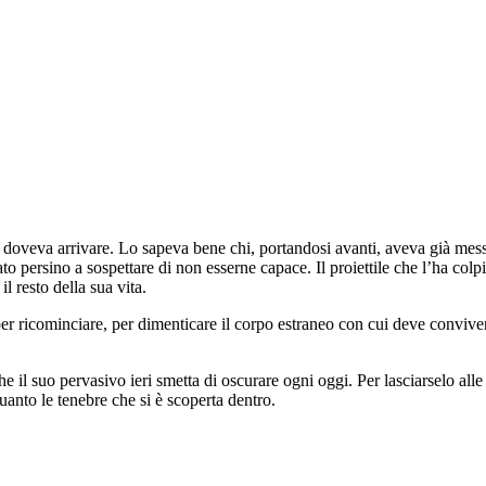
veva arrivare. Lo sapeva bene chi, portandosi avanti, aveva già messo 
o persino a sospettare di non esserne capace. Il proiettile che l’ha colpi
l resto della sua vita.
r ricominciare, per dimenticare il corpo estraneo con cui deve conviver
il suo pervasivo ieri smetta di oscurare ogni oggi. Per lasciarselo alle
anto le tenebre che si è scoperta dentro.