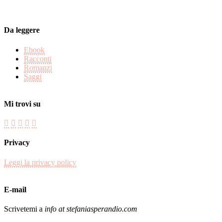
Da leggere
Ebook
Racconti
Romanzi
Saggi
Mi trovi su
Privacy
Leggi la privacy policy
E-mail
Scrivetemi a
info at stefaniasperandio.com