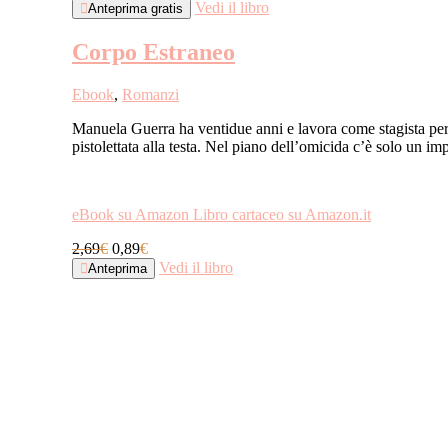
Vedi il libro
Anteprima gratis
Corpo Estraneo
Ebook
,
Romanzi
Manuela Guerra ha ventidue anni e lavora come stagista per u
pistolettata alla testa. Nel piano dell’omicida c’è solo un i
eBook su Amazon
Libro cartaceo su Amazon.it
2,69
€
0,89
€
Vedi il libro
Anteprima