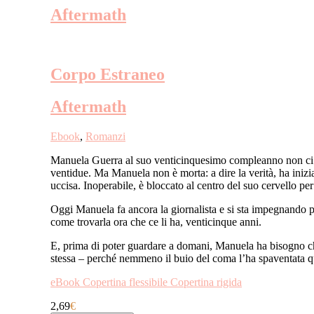
Aftermath
Corpo Estraneo
Aftermath
Ebook
,
Romanzi
Manuela Guerra al suo venticinquesimo compleanno non ci do
ventidue. Ma Manuela non è morta: a dire la verità, ha iniziat
uccisa. Inoperabile, è bloccato al centro del suo cervello per i
Oggi Manuela fa ancora la giornalista e si sta impegnando pe
come trovarla ora che ce li ha, venticinque anni.
E, prima di poter guardare a domani, Manuela ha bisogno che 
stessa – perché nemmeno il buio del coma l’ha spaventata qu
eBook
Copertina flessibile
Copertina rigida
2,69
€