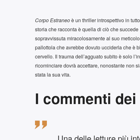
Corpo Estraneo
è un thriller introspettivo in tutt
storia che racconta è quella di ciò che succede
sopravvissuta miracolosamente al suo meticolos
pallottola che avrebbe dovuto ucciderla che è b
cervello. Il trauma dell’agguato subito è solo l’
ricominciare dovrà accettare, nonostante non sia
stata la sua vita.
I commenti dei 
Una delle letture più in