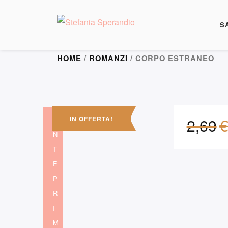
S
HOME
/
ROMANZI
/ CORPO ESTRANEO
IN OFFERTA!
2,69
A
N
T
E
P
R
I
M