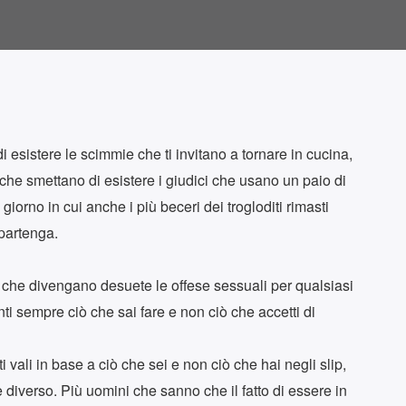
 esistere le scimmie che ti invitano a tornare in cucina,
 che smettano di esistere i giudici che usano un paio di
giorno in cui anche i più beceri dei trogloditi rimasti
ppartenga.
e che divengano desuete le offese sessuali per qualsiasi
i sempre ciò che sai fare e non ciò che accetti di
vali in base a ciò che sei e non ciò che hai negli slip,
è diverso. Più uomini che sanno che il fatto di essere in