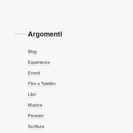
Argomenti
Blog
Esperienze
Eventi
Film e Telefilm
Libri
Musica
Pensieri
Scrittura