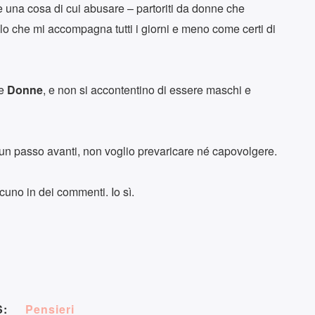
è una cosa di cui abusare – partoriti da donne che
lo che mi accompagna tutti i giorni e meno come certi di
e
Donne
, e non si accontentino di essere maschi e
un passo avanti, non voglio prevaricare né capovolgere.
cuno in dei commenti. Io sì.
:
Pensieri