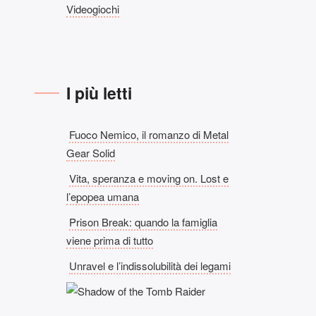
Videogiochi
I più letti
Fuoco Nemico, il romanzo di Metal
Gear Solid
Vita, speranza e moving on. Lost e
l’epopea umana
Prison Break: quando la famiglia
viene prima di tutto
Unravel e l’indissolubilità dei legami
Privacy