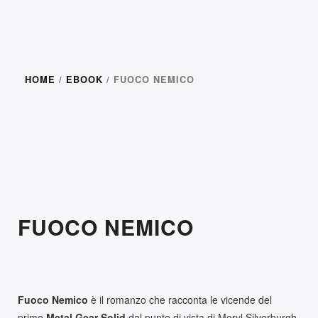
HOME
/
EBOOK
/ FUOCO NEMICO
ANT
EPRI
MA
FUOCO NEMICO
Fuoco Nemico
è il romanzo che racconta le vicende del
primo
Metal Gear Solid
dal punto di vista di Meryl Silverburgh,