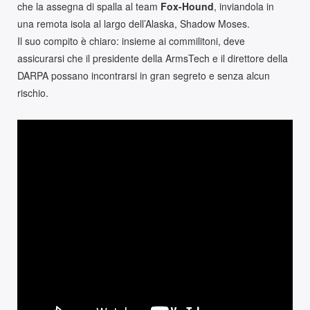
che la assegna di spalla al team
Fox-Hound
, inviandola in
una remota isola al largo dell’Alaska, Shadow Moses.
Il suo compito è chiaro: insieme ai commilitoni, deve
assicurarsi che il presidente della ArmsTech e il direttore della
DARPA possano incontrarsi in gran segreto e senza alcun
rischio.