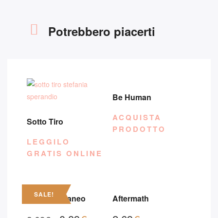
Potrebbero piacerti
Be Human
ACQUISTA
Sotto Tiro
PRODOTTO
LEGGILO
GRATIS ONLINE
SALE!
Corpo Estraneo
Aftermath