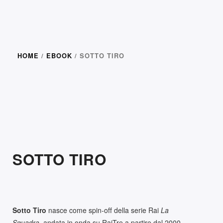
HOME
/
EBOOK
/ SOTTO TIRO
SOTTO TIRO
Sotto
Tiro
nasce come spin-off della serie Rai
La
Squadra,
andata in onda su RaiTre a partire dal 2000.