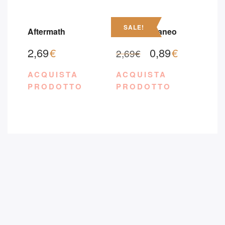
SALE!
Aftermath
Corpo Estraneo
2,69
€
0,89
€
2,69
€
ACQUISTA
ACQUISTA
PRODOTTO
PRODOTTO