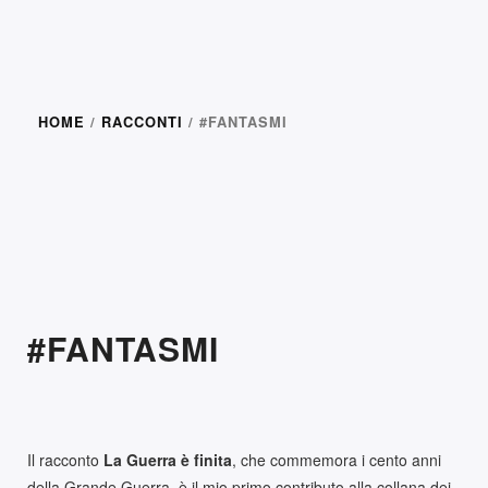
HOME
/
RACCONTI
/ #FANTASMI
#FANTASMI
Il racconto
La Guerra è finita
, che commemora i cento anni
della Grande Guerra, è il mio primo contributo alla collana dei