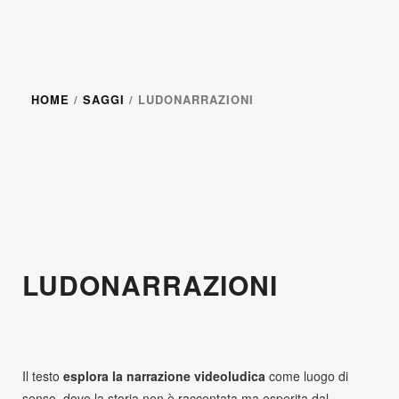
HOME
/
SAGGI
/ LUDONARRAZIONI
18,00
€
LUDONARRAZIONI
Il testo
esplora la narrazione videoludica
come luogo di
senso, dove la storia non è raccontata ma esperita dal